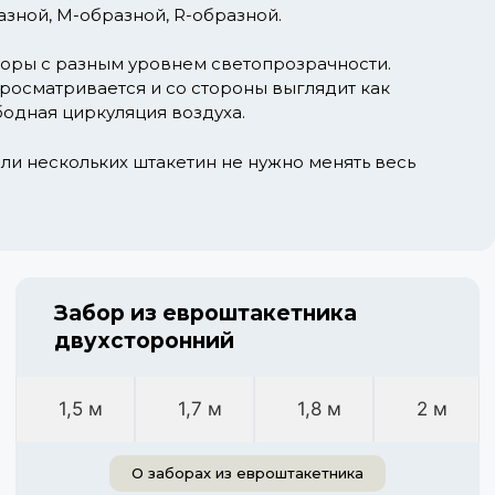
зной, М-образной, R-образной.
аборы с разным уровнем светопрозрачности.
просматривается и со стороны выглядит как
одная циркуляция воздуха.
ли нескольких штакетин не нужно менять весь
Забор из евроштакетника
двухсторонний
1,5 м
1,7 м
1,8 м
2 м
О заборах из евроштакетника