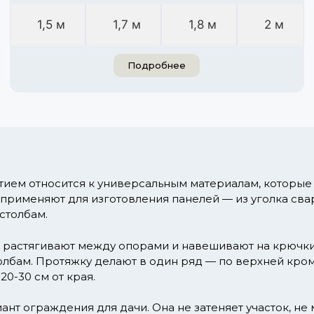
1,5 м
1,7 м
1,8 м
2 м
Подробнее
ием относится к универсальным материалам, которые 
применяют для изготовления панелей — из уголка св
столбам.
растягивают между опорами и навешивают на крючки. 
олбам. Протяжку делают в один ряд — по верхней кромк
0-30 см от края.
нт ограждения для дачи. Она не затеняет участок, н