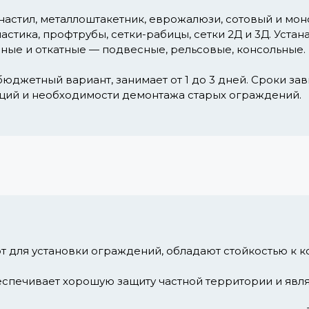
астил, металлоштакетник, еврожалюзи, сотовый и моно
стика, профтрубы, сетки-рабицы, сетки 2Д и 3Д. Уста
ные и откатные — подвесные, рельсовые, консольные.
юджетный вариант, занимает от 1 до 3 дней. Сроки за
ций и необходимости демонтажа старых ограждений.
 для установки ограждений, обладают стойкостью к к
еспечивает хорошую защиту частной территории и явл