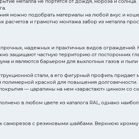
тие металла не портятся от дождя, мороза и солнца. Т
га.
ния можно подобрать материалы на любой вкус и коше
х расчетов и грамотно монтажа забор из металла прост
 прочных, надежных и практичных видов ограждений. 
ежно защищают частную территорию от посторонних гла
ума и являются барьером для выхлопных газов и пыли 
трукционной стали, а его фигурный профиль придает м
 полимерной краской для повышения долговечности.
окрытия — царапины на нем «зарастают» цинком со ско
лнено в любом цвете из каталога RAL, однако наибол
ых саморезов с резиновыми шайбами. Верхнюю кромку 