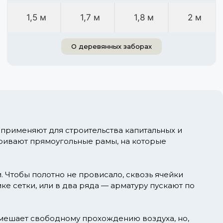
1,5 м
1,7 м
1,8 м
2 м
О деревянных заборах
применяют для строительства капитальных и
аривают прямоугольные рамы, на которые
Чтобы полотно не провисало, сквозь ячейки
е сетки, или в два ряда — арматуру пускают по
е мешает свободному прохождению воздуха, но,