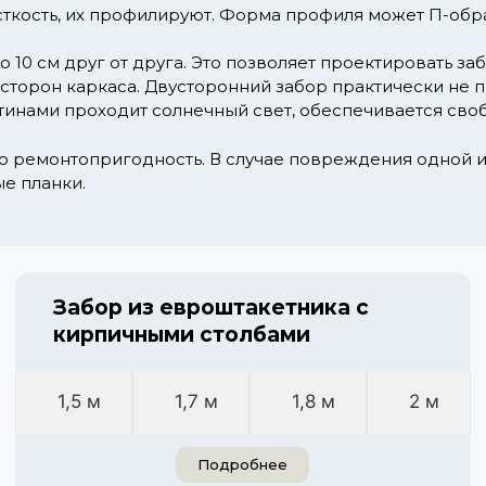
ткость, их профилируют. Форма профиля может П-обра
о 10 см друг от друга. Это позволяет проектировать з
 сторон каркаса. Двусторонний забор практически не 
инами проходит солнечный свет, обеспечивается своб
о ремонтопригодность. В случае повреждения одной и
е планки.
Забор из евроштакетника с
кирпичными столбами
1,5 м
1,7 м
1,8 м
2 м
Подробнее