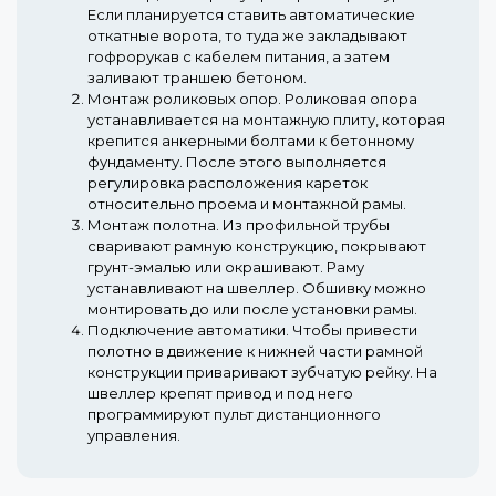
Если планируется ставить автоматические
откатные ворота, то туда же закладывают
гофрорукав с кабелем питания, а затем
заливают траншею бетоном.
Монтаж роликовых опор.
Роликовая опора
устанавливается на монтажную плиту, которая
крепится анкерными болтами к бетонному
фундаменту. После этого выполняется
регулировка расположения кареток
относительно проема и монтажной рамы.
Монтаж полотна.
Из профильной трубы
сваривают рамную конструкцию, покрывают
грунт-эмалью или окрашивают. Раму
устанавливают на швеллер. Обшивку можно
монтировать до или после установки рамы.
Подключение автоматики.
Чтобы привести
полотно в движение к нижней части рамной
конструкции приваривают зубчатую рейку. На
швеллер крепят привод и под него
программируют пульт дистанционного
управления.