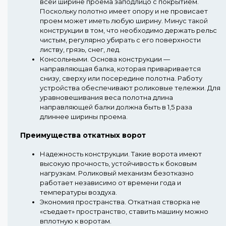
всей ширине проема заподлицо с покрытием.
Поскольку полотно имеет опору и не провисает
проем может иметь любую ширину. Минус такой
конструкции в том, что необходимо держать рельс
чистым, регулярно убирать с его поверхности
листву, грязь, снег, лед.
Консольными.
Основа конструкции —
направляющая балка, которая приваривается
снизу, сверху или посередине полотна. Работу
устройства обеспечивают роликовые тележки. Для
уравновешивания веса полотна длина
направляющей балки должна быть в 1,5 раза
длиннее ширины проема.
Преимущества откатных ворот
Надежность конструкции.
Такие ворота имеют
высокую прочность, устойчивость к боковым
нагрузкам. Роликовый механизм безотказно
работает независимо от времени года и
температуры воздуха.
Экономия пространства.
Откатная створка не
«съедает» пространство, ставить машину можно
вплотную к воротам.