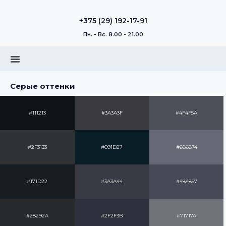
+375 (29) 192-17-91
Пн. - Вс. 8.00 - 21.00
Серые оттенки
#111213
#3A3A3F
#4F4F5A
#2F3133
#091D27
#686874
#171D22
#3A3A44
#484857
#28292A
#2F2F3B
#71717A