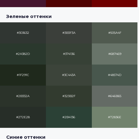
Зеленые оттенки
#303632
#3B3F3A
#505A4F
#2A382D
#374136
#687469
#1F291C
#3C443A
#48574D
#2B332A
#323B2F
#646B65
#272E28
#2B4136
#72836E
Синие оттенки