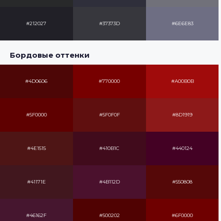
#212027
#37373D
#6E6E83
Бордовые оттенки
#4D0606
#770000
#A00B0B
#5F0000
#5F0F0F
#8D1919
#4E1515
#410B1C
#440124
#41171E
#4B112D
#550808
#46162F
#500202
#6F0000