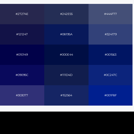
#27274E
#242E55
#444F77
#121247
#08195A
#324179
#010149
#000E44
#001563
#09095C
#111D4D
#0C247C
#303077
#152564
#001F8F