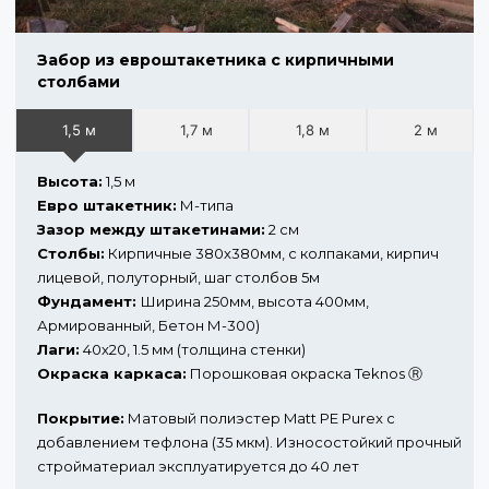
Забор из евроштакетника с кирпичными
столбами
1,5 м
1,7 м
1,8 м
2 м
Высота:
1,5 м
Евро штакетник:
М-типа
Зазор между штакетинами:
2 см
Столбы:
Кирпичные 380х380мм, с колпаками, кирпич
лицевой, полуторный, шаг столбов 5м
Фундамент:
Ширина 250мм, высота 400мм,
Армированный, Бетон М-300)
Лаги:
40х20, 1.5 мм (толщина стенки)
Окраска каркаса:
Порошковая окраска Teknos Ⓡ
Покрытие:
Матовый полиэстер Matt PE Purex с
добавлением тефлона (35 мкм). Износостойкий прочный
стройматериал эксплуатируется до 40 лет