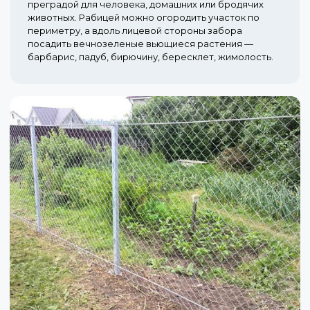
преградой для человека, домашних или бродячих
животных. Рабицей можно огородить участок по
периметру, а вдоль лицевой стороны забора
посадить вечнозеленые вьющиеся растения —
барбарис, падуб, бирючину, бересклет, жимолость.