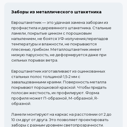
Заборы из металлического штакетника
Евроштакетник — это удачная замена заборам из
профнастила и деревянного штакетника. Стальные
ламели, покрытые цинком с порошковым
напылением, не боятся УФ-излучения,перепадов
температуры и влажности, не покрываются
плесенью, грибком. Металлоштакетник имеет
низкую парусность, не деформируется даже при
сильных порывах ветра.
Евроштакетник изготавливают из оцинкованных
стальных полос толщиной 1,5-2 мм с
завальцованными краями. Поверхность металла
покрывают порошковой краской. Чтобы придать
полосам жесткость, их профилируют. Форма
профиля может П-образной, М-образной, R-
образной.
Ламели монтируют на каркас на расстоянии от 2 до
10 см друг от друга. Это позволяет проектировать
заборы с разным уровнем светопрозрачности.