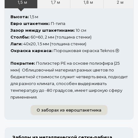
1,5 м
1,7 м
1,8 м
2 м
Высота:
1,5 м
Евро штакетник:
П-типа
Зазор между штакетинами:
10 см
Столбы:
60×60, 2 мм (толщина стенки)
Лаги:
40х20, 1.5 мм (толщина стенки)
Окраска каркаса:
Порошковая окраска Teknos Ⓡ
Покрытие:
Полиэстер PE на основе полиэфира (25
мкм) Облицовочный материал разных цветов по
бюджетной стоимости служит четверть века, подходит
для разного климата, способен выдерживать
температуру до -80 градусов, имеет широкую сферу
применения.
О заборах из евроштакетника
Заборы из металлической сетки-рабица