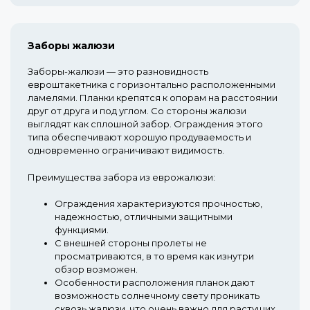
Заборы жалюзи
Заборы-жалюзи — это разновидность
евроштакетника с горизонтально расположенными
ламелями. Планки крепятся к опорам на расстоянии
друг от друга и под углом. Со стороны жалюзи
выглядят как сплошной забор. Ограждения этого
типа обеспечивают хорошую продуваемость и
одновременно ограничивают видимость.
Преимущества забора из еврожалюзи:
Ограждения характеризуются прочностью,
надежностью, отличными защитными
функциями.
С внешней стороны пролеты не
просматриваются, в то время как изнутри
обзор возможен.
Особенности расположения планок дают
возможность солнечному свету проникать
сквозь жалюзи, что очень важно для растущих