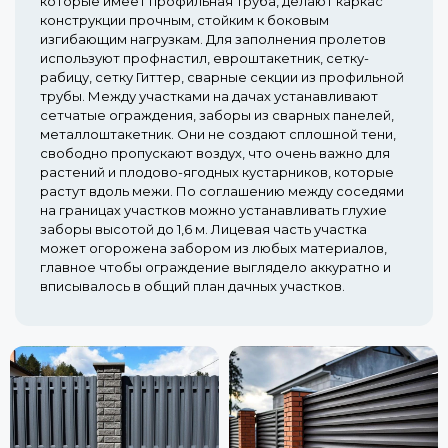
которые имеет профильная труба, делают каркас
конструкции прочным, стойким к боковым
изгибающим нагрузкам. Для заполнения пролетов
используют профнастил, евроштакетник, сетку-
рабицу, сетку Гиттер, сварные секции из профильной
трубы. Между участками на дачах устанавливают
сетчатые ограждения, заборы из сварных панелей,
металлоштакетник. Они не создают сплошной тени,
свободно пропускают воздух, что очень важно для
растений и плодово-ягодных кустарников, которые
растут вдоль межи. По соглашению между соседями
на границах участков можно устанавливать глухие
заборы высотой до 1,6 м. Лицевая часть участка
может огорожена забором из любых материалов,
главное чтобы ограждение выглядело аккуратно и
вписывалось в общий план дачных участков.