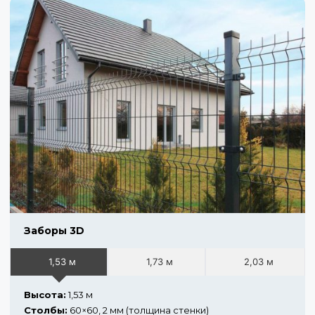
Заборы 3D
1,53 м
1,73 м
2,03 м
Высота:
1,53 м
Столбы:
60×60, 2 мм (толщина стенки)