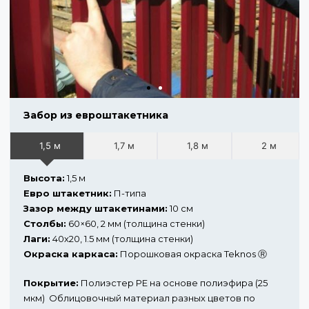
Забор из евроштакетника
1,5 м
1,7 м
1,8 м
2 м
Высота:
1,5 м
Евро штакетник:
П-типа
Зазор между штакетинами:
10 см
Столбы:
60×60, 2 мм (толщина стенки)
Лаги:
40х20, 1.5 мм (толщина стенки)
Окраска каркаса:
Порошковая окраска Teknos Ⓡ
Покрытие:
Полиэстер PE на основе полиэфира (25
мкм) Облицовочный материал разных цветов по