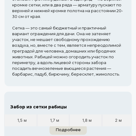
кромке сетки, или в два ряда — арматуру пускают по
верхней и нижней кромке полотна на расстоянии 20-
30 см от края.
Сетка — это самый бюджетный и практичный
вариант ограждения для дачи. Она не затеняет
участок, не мешает свободному прохождению
воздуха, но, вместе с тем, является непреодолимой
преградой для человека, домашних или бродячих
животных. Рабицей можно огородить участок по
периметру, а вдоль лицевой стороны забора
посадить вечнозеленые вьющиеся растения —
барбарис, падуб, бирючину, бересклет, жимолость.
Забор из сетки рабицы
1,5 м
1,7 м
1,8 м
2 м
Подробнее