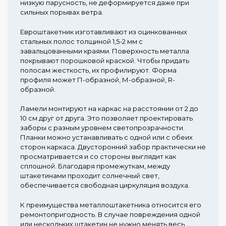
низкую парусность, не деформируется даже при
сильных порывах ветра.
Евроштакетник изготавливают из оцинкованных
стальных полос толщиной 1,5-2 мм с
завальцованными краями. Поверхность металла
покрывают порошковой краской. Чтобы придать
полосам жесткость, их профилируют. Форма
профиля может П-образной, М-образной, R-
образной.
Ламели монтируют на каркас на расстоянии от 2 до
10 см друг от друга. Это позволяет проектировать
заборы с разным уровнем светопрозрачности.
Планки можно устанавливать с одной или с обеих
сторон каркаса. Двусторонний забор практически не
просматривается и со стороны выглядит как
сплошной. Благодаря промежуткам, между
штакетинами проходит солнечный свет,
обеспечивается свободная циркуляция воздуха.
К преимущества металлоштакетника относится его
ремонтопригодность. В случае повреждения одной
или нескольких штакетин не нужно менять весь