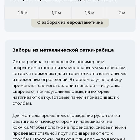
1,5 м
1,7 м
1,8 м
2 м
О заборах из евроштакетника
Заборы из металлической сетки-рабица
Сетка-рабица с оцинковкой и полимерным
покрытием относится к универсальным материалам,
которые применяют для строительства капитальных
и временных ограждений. В первом случае рабицу
применяют для изготовления панелей — из уголка
сваривают прямоугольные рамы, на которые
натягивают сетку. Готовые панели приваривают к
столбам.
Для монтажа временных ограждений рулон сетки
растягивают между опорами и навешивают на
крючки. Чтобы полотно не провисало, сквозь ячейки
продевают стальной прут и приваривают его к
столбам. Протяжку делают в один ряд — по верхней