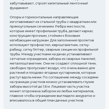
забутовывают, строят капитальный ленточный
фундамент.
Опоры и горизонтальные направляющие
изготавливают из стальной трубы с квадратным или
прямоугольным сечением. Ребра жесткости,
которые имеет профильная труба, делают каркас
конструкции прочным, стойким к боковым
изгибающим нагрузкам. Для заполнения пролетов
используют профнастил, евроштакетник, сетку-
рабицу, сетку Гиттер, сварные секции из профильной
трубы. Между участками на дачах устанавливают
сетчатые ограждения, заборы из сварных панелей,
металлоштакетник. Они не создают сплошной тени,
свободно пропускают воздух, что очень важно для
растений и плодово-ягодных кустарников, которые
растут вдоль межи. По соглашению между соседями
на границах участков можно устанавливать глухие
заборы высотой до 1,6 м. Лицевая часть участка
может огорожена забором из любых материалов,
главное чтобы ограждение выглядело аккуратно и
вписывалось в общий план дачных участков.