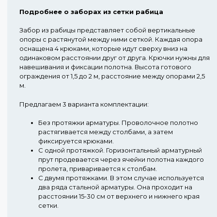
Подробнее о заборах из сетки рабица
Забор из рабицы представляет собой вертикальные
опоры с растянутой между ними сеткой. Каждая опора
оснащена 4 крюками, которые идут сверху вниз на
одинаковом расстоянии друг от друга. Крючки нужны для
навешивания и фиксации полотна. Высота готового
ограждения от 1,5 до 2 м, расстояние между опорами 2,5
м.
Предлагаем 3 варианта комплектации:
Без протяжки арматуры.
Проволочное полотно
растягивается между столбами, а затем
фиксируется крюками.
С одной протяжкой.
Горизонтальный арматурный
прут продевается через ячейки полотна каждого
пролета, приваривается к столбам.
С двумя протяжками.
В этом случае используется
два ряда стальной арматуры. Она проходит на
расстоянии 15-30 см от верхнего и нижнего края
сетки.