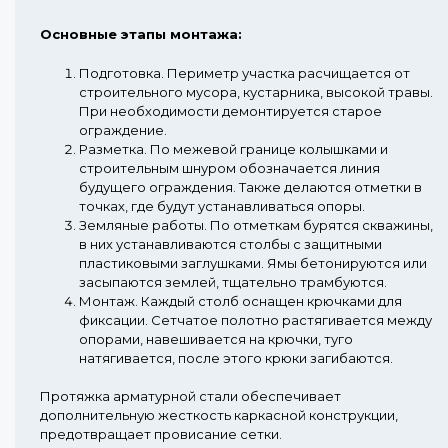
Основные этапы монтажа:
Подготовка.
Периметр участка расчищается от
строительного мусора, кустарника, высокой травы.
При необходимости демонтируется старое
ограждение.
Разметка.
По межевой границе колышками и
строительным шнуром обозначается линия
будущего ограждения. Также делаются отметки в
точках, где будут устанавливаться опоры.
Земляные работы.
По отметкам бурятся скважины,
в них устанавливаются столбы с защитными
пластиковыми заглушками. Ямы бетонируются или
засыпаются землей, тщательно трамбуются.
Монтаж.
Каждый столб оснащен крючками для
фиксации. Сетчатое полотно растягивается между
опорами, навешивается на крючки, туго
натягивается, после этого крюки загибаются.
Протяжка арматурной стали обеспечивает
дополнительную жесткость каркасной конструкции,
предотвращает провисание сетки.