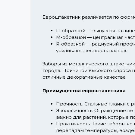
Евроштакетник различается по форме
П-образной
— выпуклая на лице
М-образной
— центральная част
R-образной
— радиусный профил
усиливают жесткость планок.
Заборы из металлического штакетник
города. Причиной высокого спроса н
отличные декоративные качества.
Преимущества евроштакетника
Прочность.
Стальные планки с 
Экологичность.
Ограждение не с
важно для растений, которые п
Практичность.
Такие заборы не 
перепадам температуры, возде