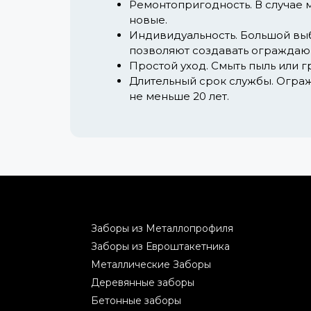
Ремонтопригодность.
В случае 
новые.
Индивидуальность.
Большой выб
позволяют создавать ограждающ
Простой уход.
Смыть пыль или г
Длительный срок службы.
Ограж
не меньше 20 лет.
Заборы из Металлопрофиля
Заборы из Евроштакетника
Металлические Заборы
Деревянные заборы
Бетонные заборы