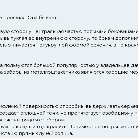
 профиля. Она бывает:
вую сторону центральная часть с прямыми боковинами
ь выпуклая во внутреннюю сторону, по бокам дополни
ь отличается полукруглой формой сечения, а по края
а пользуются большой популярностью у владельцев да
а заборы из металлоштакетника являются хорошие ме
рифленой поверхностью способны выдерживать серьезн
оздает сплошной тени, не препятствует свободному п
осажены рядом с забором.
нужно каждый год красить. Полимерное покрытие отлич
йствию прямых лучей солнца.