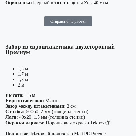
Оцинковка:
Первый класс толщины Zn - 40 мкм
Отправить на расчет
Забор из евроштакетника двухсторонний
Премиум
1,5 м
1,7 м
1,8 м
2 м
Высота:
1,5 м
Евро штакетник:
М-типа
Зазор между штакетинами:
2 см
Столбы:
60×60, 2 мм (толщина стенки)
Лаги:
40х20, 1.5 мм (толщина стенки)
Окраска каркаса:
Порошковая окраска Teknos Ⓡ
Покрытие:
Матовый полиэстер Matt PE Purex с