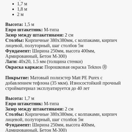
1,7 м
1,8 м
2 м
Высота:
1,5 м
Евро штакетник:
М-типа
Зазор между штакетинами:
2 см
Столбы:
Кирпичные 380х380мм, с колпаками, кирпич
лицевой, полуторный, шаг столбов 5м
Фундамент:
Ширина 250мм, высота 400мм,
Армированный, Бетон М-300)
Лаги:
40х20, 1.5 мм (толщина стенки)
Окраска каркаса:
Порошковая окраска Teknos Ⓡ
Покрытие:
Матовый полиэстер Matt PE Purex с
добавлением тефлона (35 мкм). Износостойкий прочный
стройматериал эксплуатируется до 40 лет
Высота:
1,7 м
Евро штакетник:
М-типа
Зазор между штакетинами:
2 см
Столбы:
Кирпичные 380х380мм, с колпаками, кирпич
лицевой, полуторный, шаг столбов 5м
Фундамент:
Ширина 250мм, высота 400мм,
Армированный, Бетон М-300)