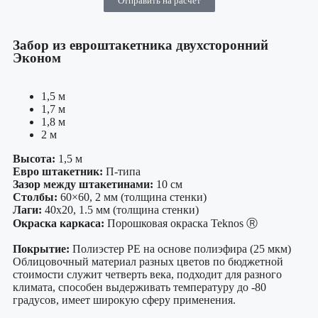
Отправить на расчет
Забор из евроштакетника двухсторонний
Эконом
1,5 м
1,7 м
1,8 м
2 м
Высота:
1,5 м
Евро штакетник:
П-типа
Зазор между штакетинами:
10 см
Столбы:
60×60, 2 мм (толщина стенки)
Лаги:
40х20, 1.5 мм (толщина стенки)
Окраска каркаса:
Порошковая окраска Teknos Ⓡ
Покрытие:
Полиэстер PE на основе полиэфира (25 мкм)
Облицовочный материал разных цветов по бюджетной
стоимости служит четверть века, подходит для разного
климата, способен выдерживать температуру до -80
градусов, имеет широкую сферу применения.