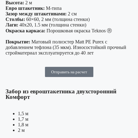
Высота:
2 м
Евро штакетник:
М-типа
Зазор между штакетинами:
2 см
Столбы:
60×60, 2 мм (толщина стенки)
Лаги:
40х20, 1.5 мм (толщина стенки)
Окраска каркаса:
Порошковая окраска Teknos Ⓡ
Покрытие:
Матовый полиэстер Matt PE Purex с
добавлением тефлона (35 мкм). Износостойкий прочный
стройматериал эксплуатируется до 40 лет
Отправить на расчет
Забор из евроштакетника двухсторонний
Комфорт
1,5 м
1,7 м
1,8 м
2 м