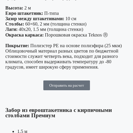
Высота:
2 м
Евро штакетник:
П-типа
Зазор между штакетинами:
10 см
Столбы:
60×60, 2 мм (толщина стенки)
Лаги:
40х20, 1.5 мм (толщина стенки)
Окраска каркаса:
Порошковая окраска Teknos Ⓡ
Покрытие:
Полиэстер PE на основе полиэфира (25 мкм)
Облицовочный материал разных цветов по бюджетной
стоимости служит четверть века, подходит для разного
климата, способен выдерживать температуру до -80
градусов, имеет широкую сферу применения.
Отправить на расчет
Забор из евроштакетника с кирпичными
столбами Премиум
1,5 м