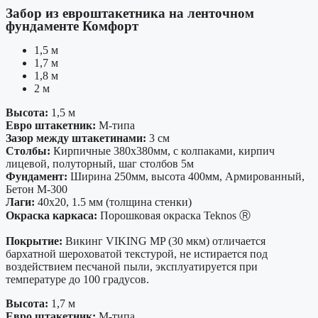
Забор из евроштакетника на ленточном
фундаменте Комфорт
1,5 м
1,7 м
1,8 м
2 м
Высота:
1,5 м
Евро штакетник:
М-типа
Зазор между штакетинами:
3 см
Столбы:
Кирпичные 380х380мм, с колпаками, кирпич
лицевой, полуторный, шаг столбов 5м
Фундамент:
Ширина 250мм, высота 400мм, Армированный,
Бетон М-300
Лаги:
40х20, 1.5 мм (толщина стенки)
Окраска каркаса:
Порошковая окраска Teknos Ⓡ
Покрытие:
Викинг VIKING MP (30 мкм) отличается
бархатной шероховатой текстурой, не истирается под
воздействием песчаной пыли, эксплуатируется при
температуре до 100 градусов.
Высота:
1,7 м
Евро штакетник:
М-типа