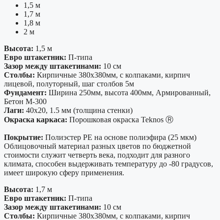
1,5 м
1,7 м
1,8 м
2 м
Высота:
1,5 м
Евро штакетник:
П-типа
Зазор между штакетинами:
10 см
Столбы:
Кирпичные 380х380мм, с колпаками, кирпич
лицевой, полуторный, шаг столбов 5м
Фундамент:
Ширина 250мм, высота 400мм, Армированный,
Бетон М-300
Лаги:
40х20, 1.5 мм (толщина стенки)
Окраска каркаса:
Порошковая окраска Teknos Ⓡ
Покрытие:
Полиэстер PE на основе полиэфира (25 мкм)
Облицовочный материал разных цветов по бюджетной
стоимости служит четверть века, подходит для разного
климата, способен выдерживать температуру до -80 градусов,
имеет широкую сферу применения.
Высота:
1,7 м
Евро штакетник:
П-типа
Зазор между штакетинами:
10 см
Столбы:
Кирпичные 380х380мм, с колпаками, кирпич