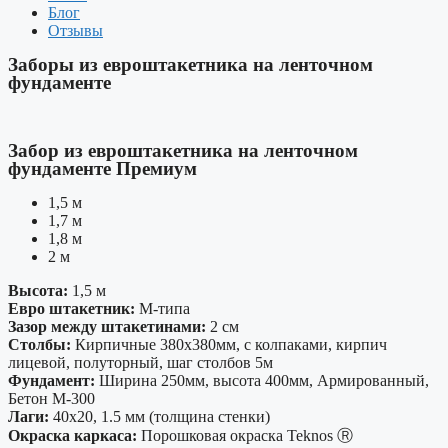
Блог
Отзывы
Заборы из евроштакетника на ленточном
фундаменте
Забор из евроштакетника на ленточном
фундаменте Премиум
1,5 м
1,7 м
1,8 м
2 м
Высота:
1,5 м
Евро штакетник:
М-типа
Зазор между штакетинами:
2 см
Столбы:
Кирпичные 380х380мм, с колпаками, кирпич
лицевой, полуторный, шаг столбов 5м
Фундамент:
Ширина 250мм, высота 400мм, Армированный,
Бетон М-300
Лаги:
40х20, 1.5 мм (толщина стенки)
Окраска каркаса:
Порошковая окраска Teknos Ⓡ