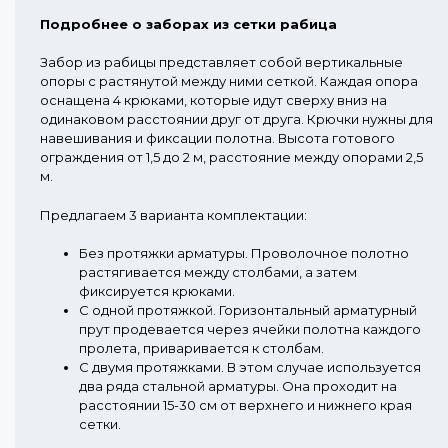
Подробнее о заборах из сетки рабица
Забор из рабицы представляет собой вертикальные
опоры с растянутой между ними сеткой. Каждая опора
оснащена 4 крюками, которые идут сверху вниз на
одинаковом расстоянии друг от друга. Крючки нужны для
навешивания и фиксации полотна. Высота готового
ограждения от 1,5 до 2 м, расстояние между опорами 2,5
м.
Предлагаем 3 варианта комплектации:
Без протяжки арматуры.
Проволочное полотно
растягивается между столбами, а затем
фиксируется крюками.
С одной протяжкой.
Горизонтальный арматурный
прут продевается через ячейки полотна каждого
пролета, приваривается к столбам.
С двумя протяжками.
В этом случае используется
два ряда стальной арматуры. Она проходит на
расстоянии 15-30 см от верхнего и нижнего края
сетки.