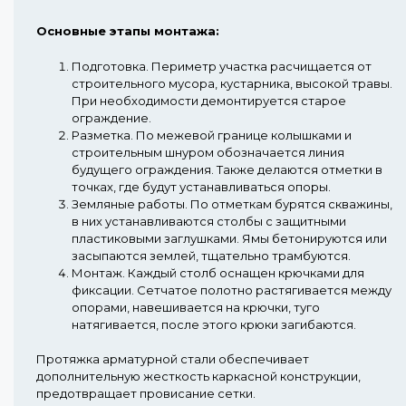
Основные этапы монтажа:
Подготовка.
Периметр участка расчищается от
строительного мусора, кустарника, высокой травы.
При необходимости демонтируется старое
ограждение.
Разметка.
По межевой границе колышками и
строительным шнуром обозначается линия
будущего ограждения. Также делаются отметки в
точках, где будут устанавливаться опоры.
Земляные работы.
По отметкам бурятся скважины,
в них устанавливаются столбы с защитными
пластиковыми заглушками. Ямы бетонируются или
засыпаются землей, тщательно трамбуются.
Монтаж.
Каждый столб оснащен крючками для
фиксации. Сетчатое полотно растягивается между
опорами, навешивается на крючки, туго
натягивается, после этого крюки загибаются.
Протяжка арматурной стали обеспечивает
дополнительную жесткость каркасной конструкции,
предотвращает провисание сетки.