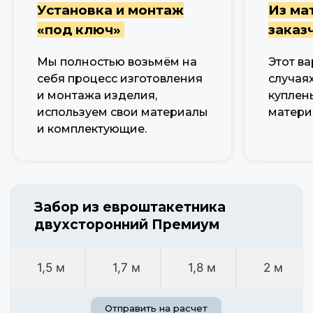
Установка и монтаж
Из ма
«под ключ»
заказ
Мы полностью возьмём на
Этот ва
себя процесс изготовления
случаях
и монтажа изделия,
куплен
используем свои материалы
матери
и комплектующие.
Забор из евроштакетника
двухсторонний Премиум
1,5 м
1,7 м
1,8 м
2 м
Отправить на расчет