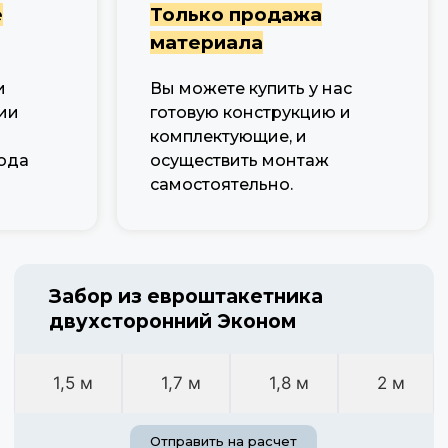
е
Только продажа
материала
и
Вы можете купить у нас
ии
готовую конструкцию и
комплектующие, и
ода
осуществить монтаж
самостоятельно.
Забор из евроштакетника
двухсторонний Эконом
1,5 м
1,7 м
1,8 м
2 м
Отправить на расчет