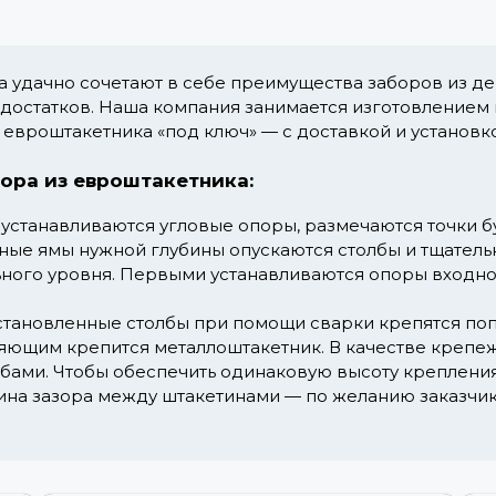
 удачно сочетают в себе преимущества заборов из де
едостатков. Наша компания занимается изготовлением
з евроштакетника «под ключ» — с доставкой и установк
ора из евроштакетника:
устанавливаются угловые опоры, размечаются точки б
ные ямы нужной глубины опускаются столбы и тщатель
ьного уровня. Первыми устанавливаются опоры входной
становленные столбы при помощи сварки крепятся поп
яющим крепится металлоштакетник. В качестве крепе
ами. Чтобы обеспечить одинаковую высоту крепления
на зазора между штакетинами — по желанию заказчик