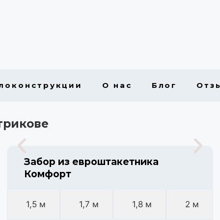
локонструкции
О нас
Блог
Отз
трикове
Забор из евроштакетника
Комфорт
1,5 м
1,7 м
1,8 м
2 м