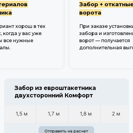
териалов
Забор + откатны
чика
ворота
риант хорош в тех
При заказе установк
, когда у вас уже
забора и изготовлен
ы все нужные
ворот — получается
алы.
дополнительная выг
Забор из евроштакетника
двухсторонний Комфорт
1,5 м
1,7 м
1,8 м
2 м
Отправить на расчет